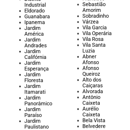
Sebastião
Industrial
Amorim
Eldorado
Sobradinho
Guanabara
Várzea
Ipanema
Vila Garcia
Jardim
Vila Operária
América
Vila Rosa
Jardim
Vila Santa
Andrades
Luzia
Jardim
Abner
Califórnia
Afonso
Jardim
Afonso
Esperança
Queiroz
Jardim
Alto dos
Floresta
Caiçaras
Jardim
Alvorada
Itamarati
Antônio
Jardim
Caixeta
Panorâmico
Aurélio
Jardim
Caixeta
Paraíso
Bela Vista
Jardim
Belvedere
Paulistano