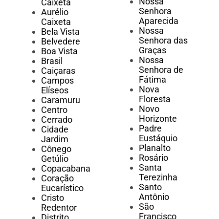
Nossa
Caixeta
Senhora
Aurélio
Aparecida
Caixeta
Nossa
Bela Vista
Senhora das
Belvedere
Graças
Boa Vista
Nossa
Brasil
Senhora de
Caiçaras
Fátima
Campos
Nova
Elíseos
Floresta
Caramuru
Novo
Centro
Horizonte
Cerrado
Padre
Cidade
Eustáquio
Jardim
Planalto
Cônego
Rosário
Getúlio
Santa
Copacabana
Terezinha
Coração
Santo
Eucarístico
Antônio
Cristo
São
Redentor
Francisco
Distrito