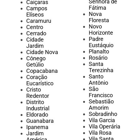
Senhora de
Caiçaras
Fátima
Campos
Nova
Elíseos
Floresta
Caramuru
Novo
Centro
Horizonte
Cerrado
Padre
Cidade
Eustáquio
Jardim
Planalto
Cidade Nova
Rosário
Cônego
Santa
Getúlio
Terezinha
Copacabana
Santo
Coração
Antônio
Eucarístico
São
Cristo
Francisco
Redentor
Sebastião
Distrito
Amorim
Industrial
Sobradinho
Eldorado
Vila Garcia
Guanabara
Vila Operária
Ipanema
Vila Rosa
Jardim
Vila Santa
América