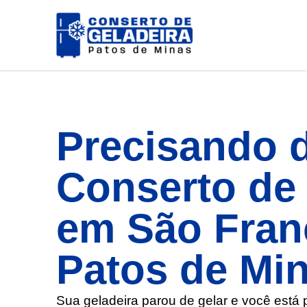
Ir
para
o
conteúdo
Precisando 
Conserto de 
em São Fran
Patos de Mi
Sua geladeira parou de gelar e você está