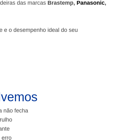
adeiras das marcas
Brastemp,
Panasonic
,
de e o desempenho ideal do seu
lvemos
a não fecha
rulho
ante
 erro