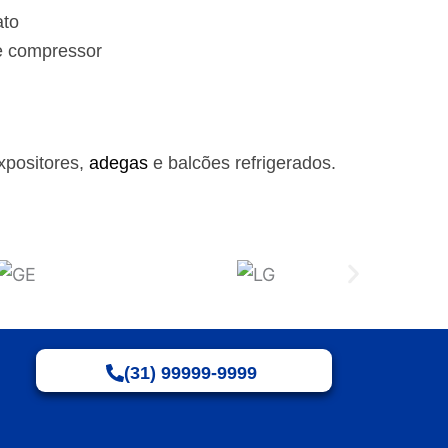
ato
e compressor
xpositores,
adegas
e balcões refrigerados.
(31) 99999-9999