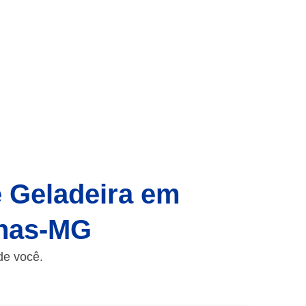
e Geladeira em
inas-MG
de você.