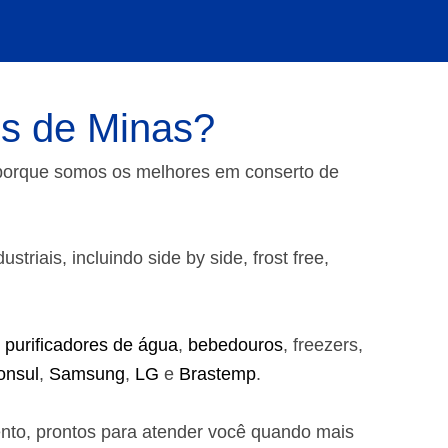
os de Minas?
 porque somos os melhores em conserto de
riais, incluindo side by side, frost free,
,
purificadores de água
,
bebedouros
, freezers,
onsul
,
Samsung
,
LG
e
Brastemp
.
ento, prontos para atender você quando mais